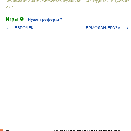
Экономика от А до Я: Тематический справочник. — М.: Инфра-М
.
Г. М. Гукасьян
.
2007
.
Игры ⚽
Нужен реферат?
ЕВРОЧЕК
ЕРМОЛАЙ-ЕРАЗМ